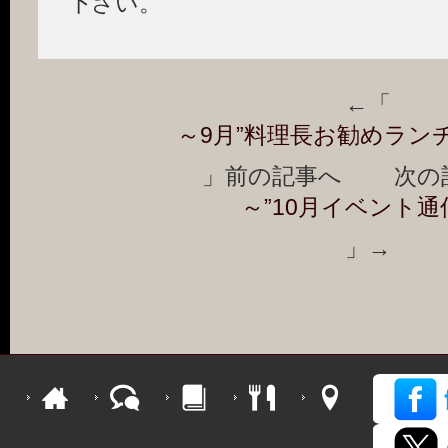
下さい。
←「
～9月”料理長お勧めラン
」前の記事へ 次の
～”10月イベント通
」→