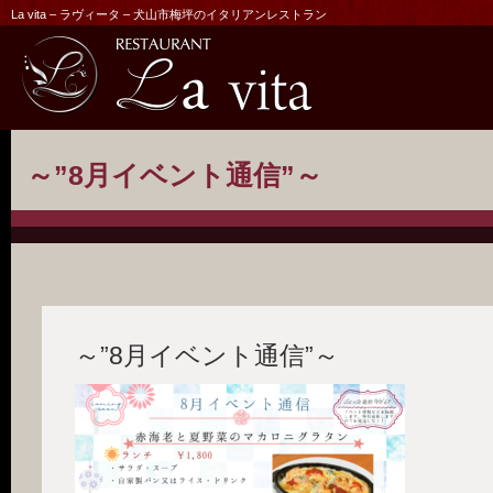
La vita – ラヴィータ – 犬山市梅坪のイタリアンレストラン
～”8月イベント通信”～
～”8月イベント通信”～