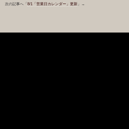
 次の記事へ「
8/1「営業日カレンダー」更新
」→