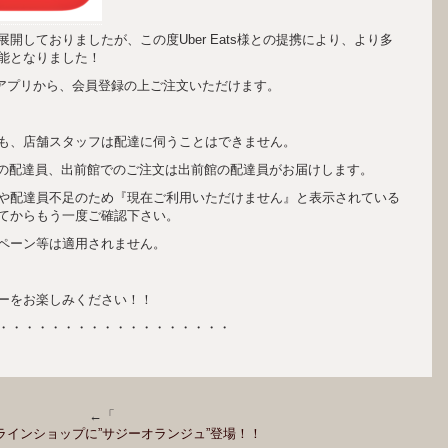
開しておりましたが、この度Uber Eats様との提携により、より多
能となりました！
用アプリから、会員登録の上ご注文いただけます。
も、店舗スタッフは配達に伺うことはできません。
r Eatsの配達員、出前館でのご注文は出前館の配達員がお届けします。
や配達員不足のため『現在ご利用いただけません』と表示されている
てからもう一度ご確認下さい。
ペーン等は適用されません。
ニューをお楽しみください！！
・・・・・・・・・・・・・・・・・・
←「
ラインショップに”サジーオランジュ”登場！！