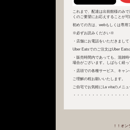
これまで、配達は出前館様のみで展
くのご要望にお応えすることが可
初めての方は、webもしくは専
※必ずお読みください※
・店舗にお電話をいただきまして
Uber Eatsでのご注文はUbe
・販売時間内であっても、混雑時
場合がございます。しばらく経っ
・店頭での各種サービス、キャン
ご理解の程お願いいたします。
ご自宅でお気軽にLa vitaのメ
・・・・・・・・・・・・・・・
！！オン