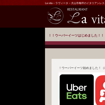
La vita – ラヴィータ – 犬山市梅坪のイタリアンレ
！！ウーバーイーツはじめました！！
！ウーバーイーツ始めました！（